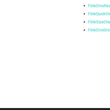
FlinkCmsRes
FlinkQuickV
FlinkSizeCha
FlinkCmsGrid