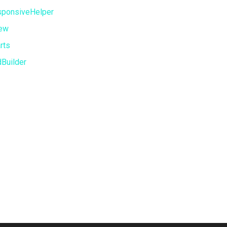
ponsiveHelper
iew
rts
Builder